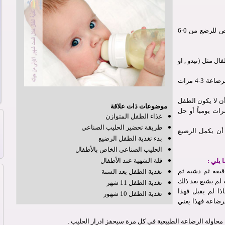
الحليب الاصطناعي (رقم 1 وهو الحليب المخصص للرضع من 0-6
ال مثل (نيدو , او
يمكن اعطاء اليانسون للامساك مقدار 1 سم بالرضاعة 3-4 مرات
 لا يكون الطفل
موضوعات ذات علاقة
من الامساك مقدار 1 سم بالرضاعة 3-4 مرات يومياً أو حل
غذاء الطفل المتوازن
طريقة تحضير الحليب الصناعي
د أن يكمل الرضيع
بدء تغذية الطفل الرضيع
الحليب الصناعي الخاص بالأطفال
قلة الشهية عند الأطفال
 يلي :
الطفل من الجهة اليمنى لمدة 10-15 دقيقة ثم دشيه ثم
تغذية الطفل بعد السنة
 لم يشبع بعد ذلك
تغذية الطفل 11 شهر
ا لم يقبل فهذا
تغذية الطفل 10 شهور
رضاعة فهذا يعني
محاولة الرضاعة الطبيعية في كل مرة سيحفز ادرار الحليب .