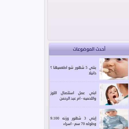
أحدث الموضوعات
بنتي 5 شهور شو اطعميها ؟
دانيلا
ابني عمل استئصال اللوز
واللحميه - ام عبد الرحمن
إبني 3 شهور وزنه 9.100
وطوله 70 سم - اسراء