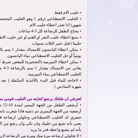
•
حليب الام فقط .
•
شهور) اذا تعذر اعطاء حليب الام.
•
يحتاج الطفل للرضاعة كل 3-4 ساعات .
•
يمنع اعطاء حليب البقر او الغنم او غير حليب الاطف
حليبنا ) قبل عمر الثلاث سنوات
•
يومياً أو حل الحليب الاصطناعي بماء اليانسون .
•
يمكن اعطاء الميرميه (الشجيره) للمغص شرط أن
يعاني 
الحليب الاصطناعي بماء الميرمية .
•
لاحاجه للماء قبل البدء بالأغذية المكملة ( بع
شهره السادس )
لتعرفي ان طفلك يرضع كفايته من الحليب قومي بما
•
أرضعي 
أرضعيه من الجهة اليسرى ثم دشيه فاذا شعرت بانه
حضري له الحليب الاصطناعي وحاولي ارضاعه فاذ
يعني بأنه شبع من حليبك وان بكى وان رضع من ال
بأنه لم يشبع واعطه قدر ما يريد .
•
لا تحاولي ارضاعه مرة منك ومرة من الرضاعة لان 